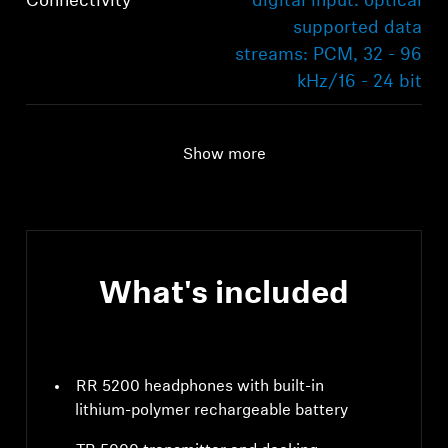
Connectivity
digital input: optical
supported data
streams: PCM, 32 - 96
kHz/16 - 24 bit
Audio connection
digital input: optical
supported data
Show more
streams: PCM, 32 - 96
kHz/16 - 24 bit
Range
70m
What's included
RR 5200 headphones with built-in
lithium-polymer rechargeable battery