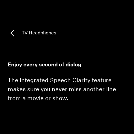
Headphone Parts & Accessories
TV Headphones
Hearing
Hearing by Category
Enjoy every second of dialog
TV Hearing Headphones
The integrated Speech Clarity feature
Hearing Resources
makes sure you never miss another line
Genuine Hearing Parts & Accessories
from a movie or show.
Soundbars