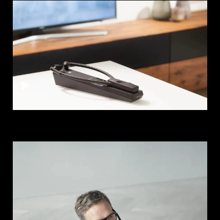
AMBEO Soundbars and Subs
Discover AMBEO
AMBEO Parts & Accessories
Explore
About Us
Innovations
Sound Space
Support