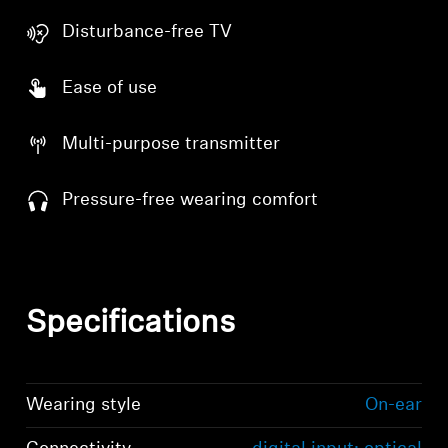
Disturbance-free TV
Ease of use
Login required
Multi-purpose transmitter
Log in to your account to add products to your
Pressure-free wearing comfort
wishlist and view your previously saved items.
Login
Specifications
Wearing style
On-ear