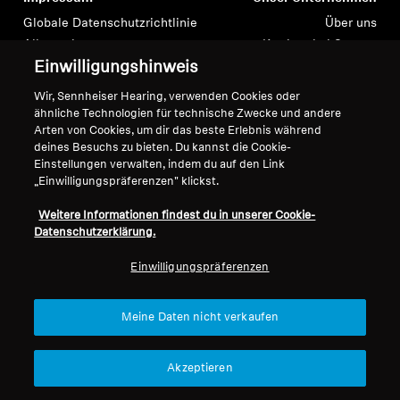
Globale Datenschutzrichtlinie
Über uns
Allgemeine
Karriere bei Sonova
Einwilligungshinweis
Geschäftsbedingungen für
Pressekontakte
Online-Verkäufe an Verbraucher
Newsroom
Wir, Sennheiser Hearing, verwenden Cookies oder
Richtlinie zur koordinierten
Sennheiser Consumer
ähnliche Technologien für technische Zwecke und andere
Offenlegung von
Markenbotschafter
Arten von Cookies, um dir das beste Erlebnis während
deines Besuchs zu bieten. Du kannst die Cookie-
Sicherheitslücken
Einstellungen verwalten, indem du auf den Link
„Einwilligungspräferenzen" klickst.
Weitere Informationen findest du in unserer Cookie-
Datenschutzerklärung.
Impressum
Cookie-Einstellungen
Einwilligungspräferenzen
© 2026 Sonova Consumer Hearing GmbH
Meine Daten nicht verkaufen
Wir akzeptieren:
Akzeptieren