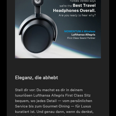
AMBEO Soundbars und Subs
AMBEO entdecken
AMBEO Ersatzteile & Zubehör
Entdecken
Über uns
Innovationen
Eleganz, die abhebt
Klangraum
Stell dir vor: Du machst es dir in deinem
luxuriösen Lufthansa Allegris First Class Sitz
bequem, wo jedes Detail — vom persönlichen
Service bis zum Gourmet-Dining — für Luxus
Support
kuratiert ist. Und genau dann, wenn du denkst,