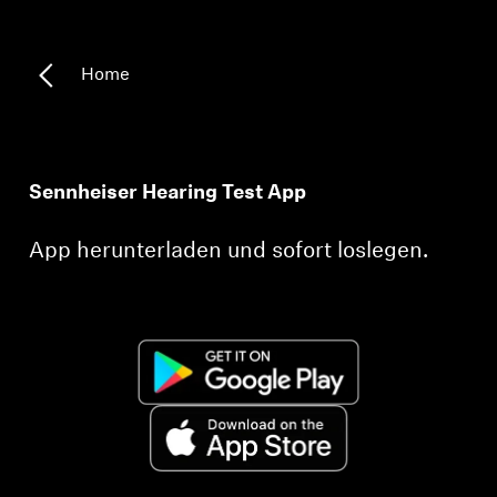
Kopfhörer-Ersatzteile & Zubehör
Home
Hearing
Hearing
Sennheiser Hearing Test App
TV-Kopfhörer
App herunterladen und sofort loslegen.
Hörer-Ressourcen
Original-Hörteile & Zubehör
Soundbars