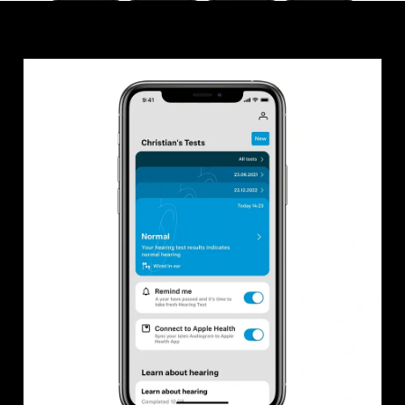
Anmeldung erforderlich
Melden Sie sich bei Ihrem Konto an, um
Produkte zu Ihrer Wunschliste hinzuzufügen und
Ihre zuvor gespeicherten Artikel anzuzeigen.
Login