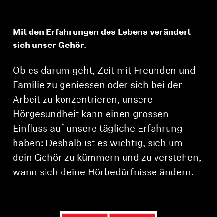
AMBEO Soundbars und Subs
AMBEO entdecken
Mit den Erfahrungen des Lebens verändert
sich unser Gehör.
AMBEO Ersatzteile & Zubehör
Ob es darum geht, Zeit mit Freunden und
Familie zu geniessen oder sich bei der
Entdecken
Arbeit zu konzentrieren, unsere
Hörgesundheit kann einen grossen
Über uns
Einfluss auf unsere tägliche Erfahrung
haben: Deshalb ist es wichtig, sich um
Innovationen
dein Gehör zu kümmern und zu verstehen,
Klangraum
wann sich deine Hörbedürfnisse ändern.
Support