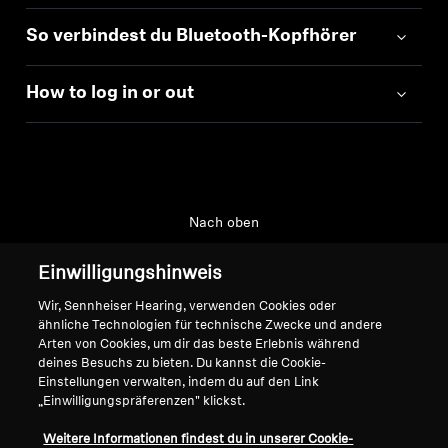
So verbindest du Bluetooth-Kopfhörer
How to log in or out
Nach oben
Support
Einwilligungshinweis
Wir, Sennheiser Hearing, verwenden Cookies oder
ähnliche Technologien für technische Zwecke und andere
Impressum
Unser Unternehmen
Arten von Cookies, um dir das beste Erlebnis während
deines Besuchs zu bieten. Du kannst die Cookie-
Globale Datenschutzrichtlinie
Über uns
Einstellungen verwalten, indem du auf den Link
Allgemeine
Karriere bei Sonova
„Einwilligungspräferenzen" klickst.
Geschäftsbedingungen für
Pressekontakte
Weitere Informationen findest du in unserer Cookie-
Online-Verkäufe an Verbraucher
Newsroom