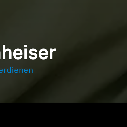
heiser
verdienen