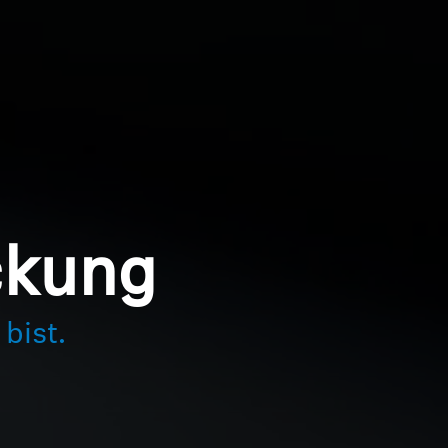
ckung
bist.