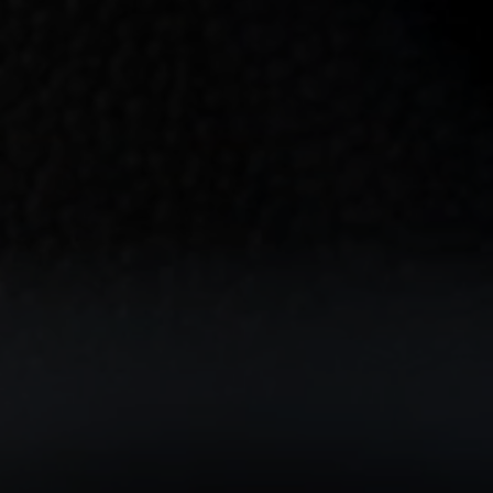
Anmeldung erforderlich
Melden Sie sich bei Ihrem Konto an, um Produkte zu Ihrer
Wunschliste hinzuzufügen und Ihre zuvor gespeicherten
Artikel anzuzeigen.
Login