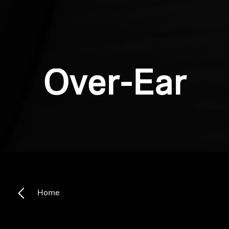
Over-Ear
Home