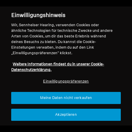
Sennheiser IE 900
Einwilligungshinweis
Wir, Sennheiser Hearing, verwenden Cookies oder
ähnliche Technologien für technische Zwecke und andere
Arten von Cookies, um dir das beste Erlebnis während
deines Besuchs zu bieten. Du kannst die Cookie-
Nach oben
Einstellungen verwalten, indem du auf den Link
„Einwilligungspräferenzen" klickst.
Support
Weitere Informationen findest du in unserer Cookie-
Datenschutzerklärung.
Impressum
Unser Unternehmen
Einwilligungspräferenzen
Globale Datenschutzrichtlinie
Über uns
Allgemeine
Karriere bei Sonova
Meine Daten nicht verkaufen
Geschäftsbedingungen für
Pressekontakte
Online-Verkäufe an Verbraucher
Newsroom
Akzeptieren
Richtlinie zur koordinierten
Sennheiser Consumer
Offenlegung von
Markenbotschafter
Sicherheitslücken