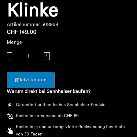
AMBEO Soundbars und Subs
Klinke
AMBEO entdecken
Artikelnummer 508959
CHF 149.00
AMBEO Ersatzteile & Zubehör
Menge
Menge verringern
Menge erhöhen
Entdecken
Über uns
Jetzt kaufen
Innovationen
Warum direkt bei Sennheiser kaufen?
Garantiert authentisches Sennheiser-Produkt
Klangraum
Kostenloser Versand ab CHF 69
Kostenlose und unkomplizierte Rücksendung innerhalb
Support
von 30 Tagen