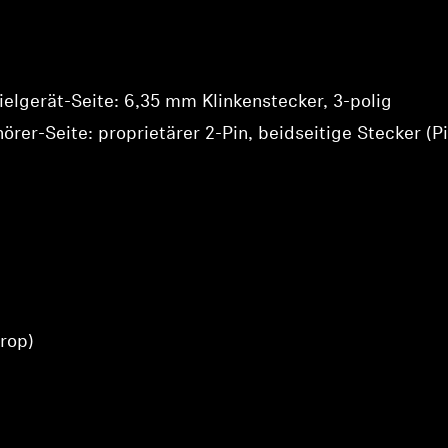
elgerät-Seite: 6,35 mm Klinkenstecker, 3-polig
örer-Seite: proprietärer 2-Pin, beidseitige Stecker (
Anmeldung erforderlich
Melden Sie sich bei Ihrem Konto an, um Produkte zu Ihrer
Wunschliste hinzuzufügen und Ihre zuvor gespeicherten
rop)
Artikel anzuzeigen.
Login