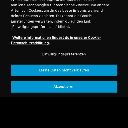
ähnliche Technologien für technische Zwecke und andere
Arten von Cookies, um dir das beste Erlebnis während
deines Besuchs zu bieten. Du kannst die Cookie-
Einstellungen verwalten, indem du auf den Link
„Einwilligungspräferenzen" klickst.
Weitere Informationen findest du in unserer Cookie-
Datenschutzerklärung.
Einwilligungspräferenzen
Refurbished
Refurbished
Meine Daten nicht verkaufen
Ersatzteile & Zubehör
Ersatzteile & Zubehör
Akzeptieren
Kopfbügelpolster für HD
Ohrpolster Grey-HD1
630VB
Slider (1 Paar)
CHF 15.99
CHF 41.00
Nicht verfügbar