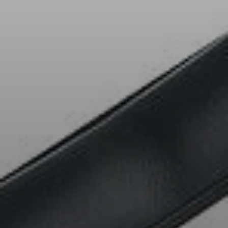
AMBEO Soundbars und Subs
AMBEO entdecken
AMBEO Ersatzteile & Zubehör
Entdecken
Über uns
Innovationen
Klangraum
Support