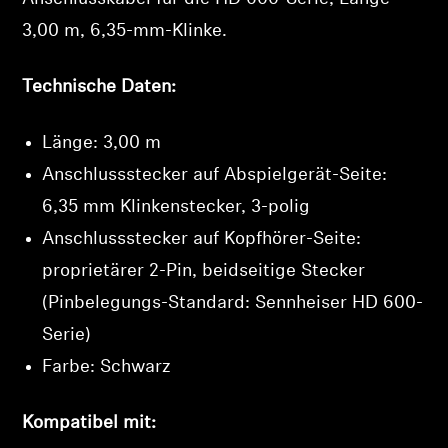
3,00 m, 6,35-mm-Klinke.
Professionell
Technische Daten:
Länge: 3,00 m
Anschlussstecker auf Abspielgerät-Seite:
6,35 mm Klinkenstecker, 3-polig
Anschlussstecker auf Kopfhörer-Seite:
proprietärer 2-Pin, beidseitige Stecker
(Pinbelegungs-Standard: Sennheiser HD 600-
Serie)
Farbe: Schwarz
Anmeldung erforderlich
Kompatibel mit:
Melden Sie sich bei Ihrem Konto an, um