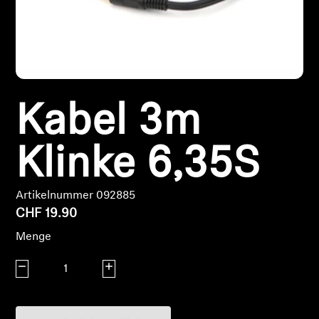
Kopfhörer-Ersatzteile & Zubehör
Hearing
Kabel 3m
Hearing
Klinke 6,35S
TV-Kopfhörer
Hörer-Ressourcen
Artikelnummer 092885
CHF 19.90
Original-Hörteile & Zubehör
Menge
Menge verringern
Menge erhöhen
Soundbars