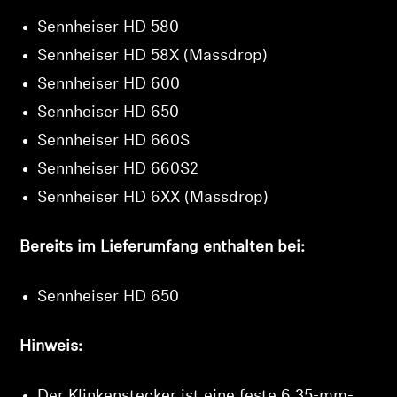
Produkte zu Ihrer Wunschliste hinzuzufügen und
Ihre zuvor gespeicherten Artikel anzuzeigen.
Sennheiser HD 580
Sennheiser HD 58X (Massdrop)
Login
Sennheiser HD 600
Sennheiser HD 650
Sennheiser HD 660S
Sennheiser HD 660S2
Sennheiser HD 6XX (Massdrop)
Bereits im Lieferumfang enthalten bei:
Sennheiser HD 650
Hinweis:
Der Klinkenstecker ist eine feste 6,35-mm-