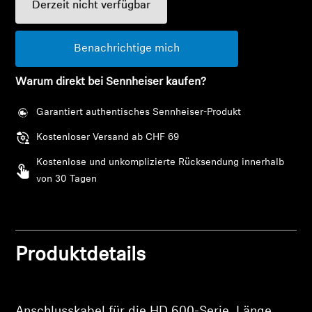
AMBEO Soundbars und Subs
Derzeit nicht verfügbar
AMBEO entdecken
Benachrichtige mich
AMBEO Ersatzteile & Zubehör
Warum direkt bei Sennheiser kaufen?
Garantiert authentisches Sennheiser-Produkt
Entdecken
Kostenloser Versand ab CHF 69
Kostenlose und unkomplizierte Rücksendung innerhalb
Über uns
von 30 Tagen
Innovationen
Klangraum
Produktdetails
Support
Anschlusskabel für die HD 600-Serie, Länge