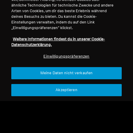
ähnliche Technologien für technische Zwecke und andere
Arten von Cookies, um dir das beste Erlebnis während
deines Besuchs zu bieten. Du kannst die Cookie-
Einstellungen verwalten, indem du auf den Link
„Einwilligungspräferenzen" klickst.
Weitere Informationen findest du in unserer Cookie-
Datenschutzerklärung.
Einwilligungspräferenzen
Refurbished
Meine Daten nicht verkaufen
Ersatzteile & Zubehör
Akzeptieren
Länderspezifisches
Adapterset
CHF 10.00
Nicht verfügbar