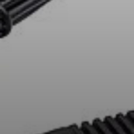
AMBEO Soundbars und Subs
AMBEO entdecken
AMBEO Ersatzteile & Zubehör
Entdecken
Über uns
Innovationen
Klangraum
Support