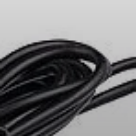
Kopfhörer-Ersatzteile & Zubehör
Hearing
Hearing
TV-Kopfhörer
Hörer-Ressourcen
Original-Hörteile & Zubehör
Soundbars