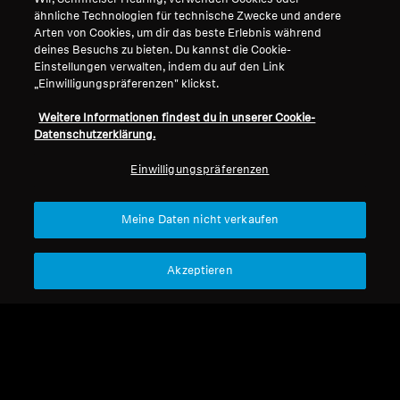
ähnliche Technologien für technische Zwecke und andere
Arten von Cookies, um dir das beste Erlebnis während
deines Besuchs zu bieten. Du kannst die Cookie-
Einstellungen verwalten, indem du auf den Link
„Einwilligungspräferenzen" klickst.
Weitere Informationen findest du in unserer Cookie-
Datenschutzerklärung.
Einwilligungspräferenzen
Refurbished
Refurbished
Meine Daten nicht verkaufen
Ersatzteile & Zubehör
Ersatzteile & Zubehör
Akzeptieren
Kabelbuchse Kl
BA 151
3.5S/Texas + Adapter
CHF 9.99
CHF 22.90
Kl3.5/6.3
Nicht verfügbar
Nicht verfügbar