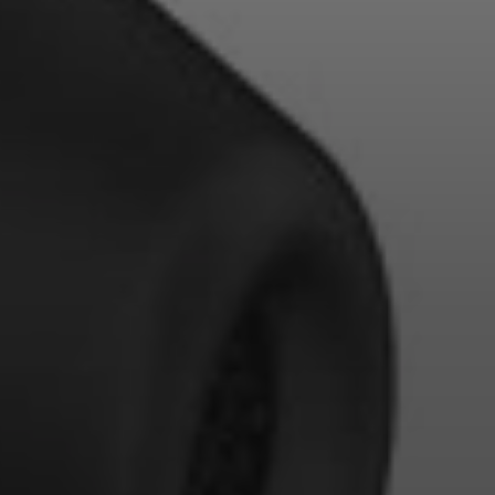
Anmeldung erforderlich
Melden Sie sich bei Ihrem Konto an, um Produkte zu Ihrer
Wunschliste hinzuzufügen und Ihre zuvor gespeicherten
Artikel anzuzeigen.
Login