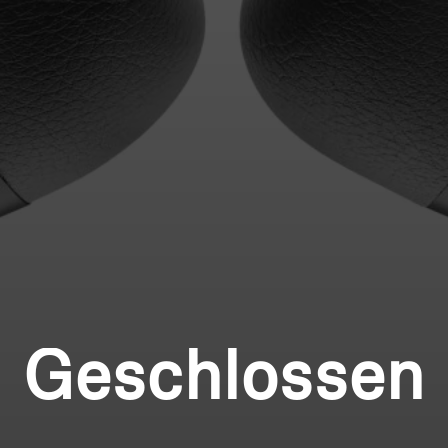
Geschlossen