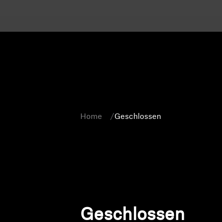
Home
Geschlossen
Geschlossen