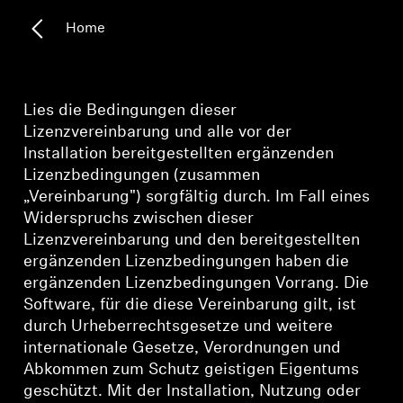
Home
Kopfhörer-Ersatzteile & Zubehör
Hearing
Lies die Bedingungen dieser
Lizenzvereinbarung und alle vor der
Hearing
Installation bereitgestellten ergänzenden
Lizenzbedingungen (zusammen
„Vereinbarung") sorgfältig durch. Im Fall eines
TV-Kopfhörer
Widerspruchs zwischen dieser
Lizenzvereinbarung und den bereitgestellten
Hörer-Ressourcen
ergänzenden Lizenzbedingungen haben die
ergänzenden Lizenzbedingungen Vorrang. Die
Original-Hörteile & Zubehör
Software, für die diese Vereinbarung gilt, ist
durch Urheberrechtsgesetze und weitere
internationale Gesetze, Verordnungen und
Soundbars
Abkommen zum Schutz geistigen Eigentums
geschützt. Mit der Installation, Nutzung oder