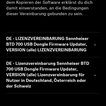
AMBEO Soundbars und Subs
dem Kopieren der Software erklärst du dich
damit einverstanden, an die Bedingungen
dieser Vereinbarung gebunden zu sein.
AMBEO entdecken
AMBEO Ersatzteile & Zubehör
DE - LIZENZVEREINBARUNG Sennheiser
BTD 700 USB Dongle Firmware Updater,
Entdecken
VERSION (alle) LIZENZVEREINBARUNG
Über uns
DE - Lizenzvereinbarung Sennheiser BTD
700 USB Dongle Firmware Updater,
Innovationen
VERSION (alle) Lizenzvereinbarung für
Nutzer in Deutschland, Österreich oder
Klangraum
der Schweiz
Anmeldung erforderlich
Melden Sie sich bei Ihrem Konto an, um
Support
Produkte zu Ihrer Wunschliste hinzuzufügen und