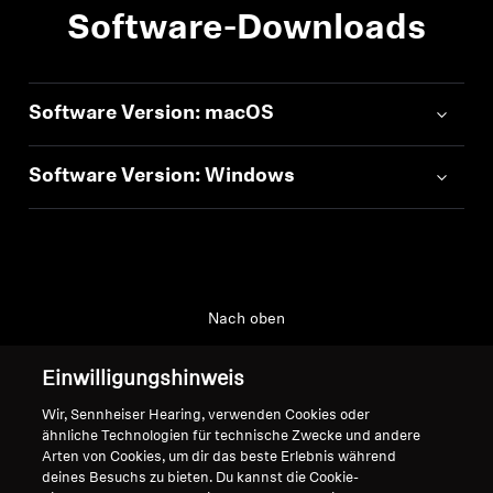
Ihre zuvor gespeicherten Artikel anzuzeigen.
Software-Downloads
Professionell
Login
Software Version: macOS
Software Version: Windows
Nach oben
Support
Einwilligungshinweis
Wir, Sennheiser Hearing, verwenden Cookies oder
ähnliche Technologien für technische Zwecke und andere
Impressum
Unser Unternehmen
Arten von Cookies, um dir das beste Erlebnis während
deines Besuchs zu bieten. Du kannst die Cookie-
Globale Datenschutzrichtlinie
Über uns