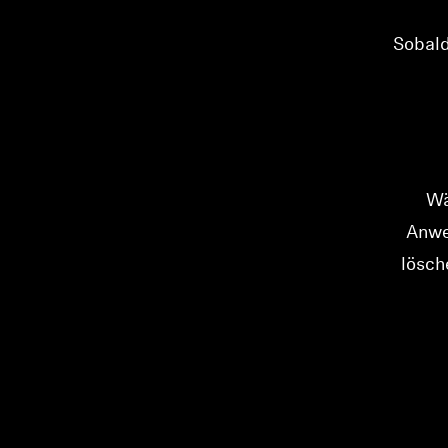
Sobald
Wä
Anwe
lösch