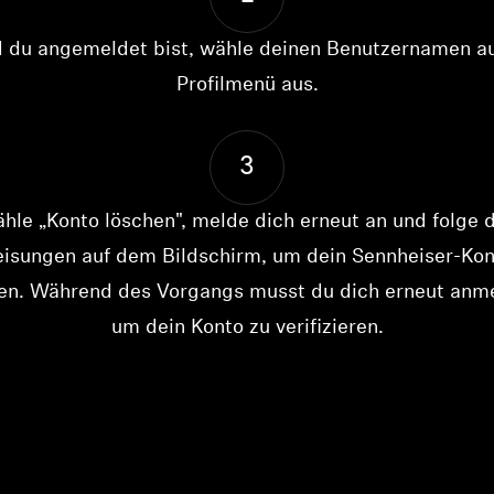
 du angemeldet bist, wähle deinen Benutzernamen 
Profilmenü aus.
3
hle „Konto löschen", melde dich erneut an und folge 
isungen auf dem Bildschirm, um dein Sennheiser-Kon
Anmeldung erforderlich
en. Während des Vorgangs musst du dich erneut anm
Melden Sie sich bei Ihrem Konto an, um Produkte zu Ihrer
um dein Konto zu verifizieren.
Wunschliste hinzuzufügen und Ihre zuvor gespeicherten
Artikel anzuzeigen.
Login