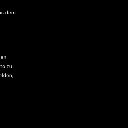
aus dem
den
to zu
elden,