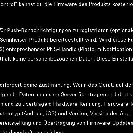
ontrol" kannst du die Firmware des Produkts kostenlo
 für Push-Benachrichtigungen zu registrieren (optional
Sennheiser-Produkt bereitgestellt wird. Wird diese F
S) entsprechender PNS-Handle (Platform Notification
nthält keine personenbezogenen Daten. Diese Einstell
Anmeldung erforderlich
Melden Sie sich bei Ihrem Konto an, um Produkte zu Ihrer
erfordert deine Zustimmung. Wenn das Gerät, auf dem 
Wunschliste hinzuzufügen und Ihre zuvor gespeicherten
folgende Daten an unsere Server übertragen und dort 
Artikel anzuzeigen.
en und zu übertragen: Hardware-Kennung, Hardware-
Login
ystemtyp (Android, iOS) und Version, Version der App
Bereitstellung und Übertragung von Firmware-Update
icht dauerhaft gespeichert.