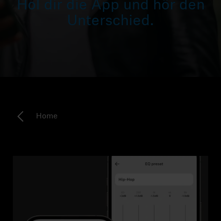
Hol dir die App und hör den
Kopfhörer-Ersatzteile & Zubehör
Unterschied.
Hearing
Hearing
TV-Kopfhörer
Home
Hörer-Ressourcen
Original-Hörteile & Zubehör
Soundbars