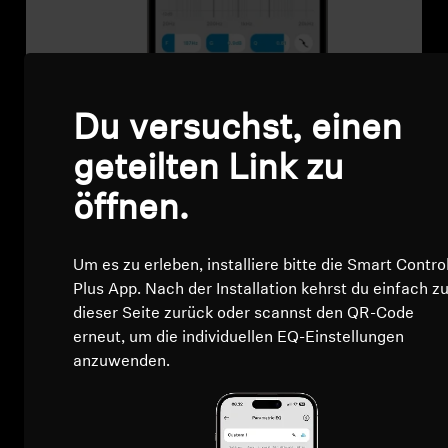
Du versuchst, einen
geteilten Link zu
Hoppla, das hat nicht geklappt.
öffnen.
Du versuchst, einen geteilten Link zu
öffnen.
Um es zu erleben, installiere bitte die Smart Contro
Plus App. Nach der Installation kehrst du einfach z
Um die geteilte EQ-Voreinstellung anzuzeigen und zu
dieser Seite zurück oder scannst den QR-Code
installieren, benötigst du die Smart Control Plus App.
erneut, um die individuellen EQ-Einstellungen
Öffne nach der Installation der App einfach den Link
anzuwenden.
erneut oder scanne den QR-Code noch einmal, um die
individuelle Klangabstimmung deines Freundes zu
erleben.