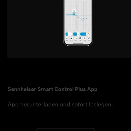
„Teilbare QR-Codes" sind auch für den M4, ACC und
alle anderen Smart Control Plus Produkte verfügbar.
Beachte, dass das Teilen nur zwischen identischen
Kopfhörermodellen funktioniert: Eine EQ-
Voreinstellung für den HDB 630 funktioniert nicht am
M4 Wireless oder MTW 4. Du kannst sie aber für
Anmeldung erforderlich
später speichern, falls du weitere Modelle zu deiner
Melden Sie sich bei Ihrem Konto an, um Produkte zu Ih
Sammlung hinzufügst.
Wunschliste hinzuzufügen und Ihre zuvor gespeichert
Artikel anzuzeigen.
Login
Sennheiser Smart Control Plus App
App herunterladen und sofort loslegen.