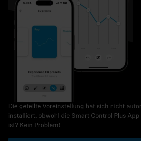
AMBEO Soundbars und Subs
AMBEO entdecken
AMBEO Ersatzteile & Zubehör
Entdecken
Über uns
Innovationen
Die geteilte Voreinstellung hat sich nicht aut
Klangraum
installiert, obwohl die Smart Control Plus App i
ist? Kein Problem!
Support