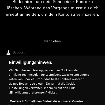
Bildschirm, um dein Sennheiser-Konto zu
AMBEO Soundbars und Subs
löschen. Während des Vorgangs musst du dich
AMBEO entdecken
erneut anmelden, um dein Konto zu verifizieren.
AMBEO Ersatzteile & Zubehör
Anmeldung erforderlich
Melden Sie sich bei Ihrem Konto an, um
Produkte zu Ihrer Wunschliste hinzuzufügen und
Nach oben
Entdecken
Ihre zuvor gespeicherten Artikel anzuzeigen.
Support
Login
Über uns
Einwilligungshinweis
Innovationen
Impressum
Unser Unternehmen
Wir, Sennheiser Hearing, verwenden Cookies oder
ähnliche Technologien für technische Zwecke und andere
Globale Datenschutzrichtlinie
Über uns
Arten von Cookies, um dir das beste Erlebnis während
Klangraum
Allgemeine
Karriere bei Sonova
deines Besuchs zu bieten. Du kannst die Cookie-
Geschäftsbedingungen für
Pressekontakte
Einstellungen verwalten, indem du auf den Link
„Einwilligungspräferenzen" klickst.
Online-Verkäufe an Verbraucher
Newsroom
Richtlinie zur koordinierten
Sennheiser Consumer
Support
Weitere Informationen findest du in unserer Cookie-
Offenlegung von
Markenbotschafter