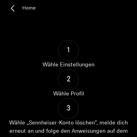
Home
Kopfhörer-Ersatzteile & Zubehör
Hearing
1
Hearing
Wähle Einstellungen
TV-Kopfhörer
2
Hörer-Ressourcen
Wähle Profil
Original-Hörteile & Zubehör
3
Wähle „Sennheiser-Konto löschen", melde dich
Soundbars
erneut an und folge den Anweisungen auf dem