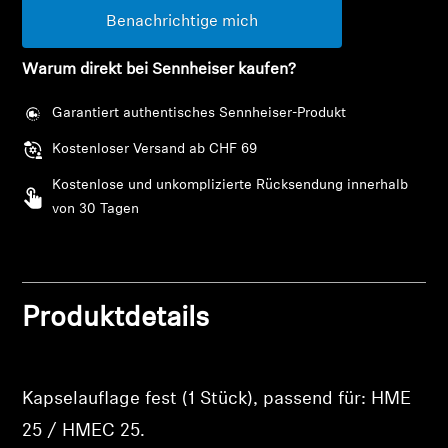
AMBEO Soundbars und Subs
Benachrichtige mich
AMBEO entdecken
Warum direkt bei Sennheiser kaufen?
AMBEO Ersatzteile & Zubehör
Garantiert authentisches Sennheiser-Produkt
Kostenloser Versand ab CHF 69
Kostenlose und unkomplizierte Rücksendung innerhalb
Entdecken
von 30 Tagen
Über uns
Innovationen
Anmeldung erforderlich
Produktdetails
Klangraum
Melden Sie sich bei Ihrem Konto an, um
Produkte zu Ihrer Wunschliste hinzuzufügen und
Ihre zuvor gespeicherten Artikel anzuzeigen.
Kapselauflage fest (1 Stück), passend für: HME
25 / HMEC 25.
Support
Login