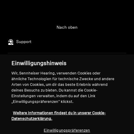
Professionell
Nach oben
Support
Einwilligungshinweis
Impressum
Unser Unternehmen
Globale Datenschutzrichtlinie
Über uns
Wir, Sennheiser Hearing, verwenden Cookies oder
ähnliche Technologien für technische Zwecke und andere
Allgemeine
Karriere bei Sonova
Arten von Cookies, um dir das beste Erlebnis während
Geschäftsbedingungen für
Pressekontakte
deines Besuchs zu bieten. Du kannst die Cookie-
Online-Verkäufe an Verbraucher
Newsroom
Einstellungen verwalten, indem du auf den Link
Richtlinie zur koordinierten
Sennheiser Consumer
„Einwilligungspräferenzen" klickst.
Offenlegung von
Markenbotschafter
Weitere Informationen findest du in unserer Cookie-
Sicherheitslücken
Datenschutzerklärung.
Einwilligungspräferenzen