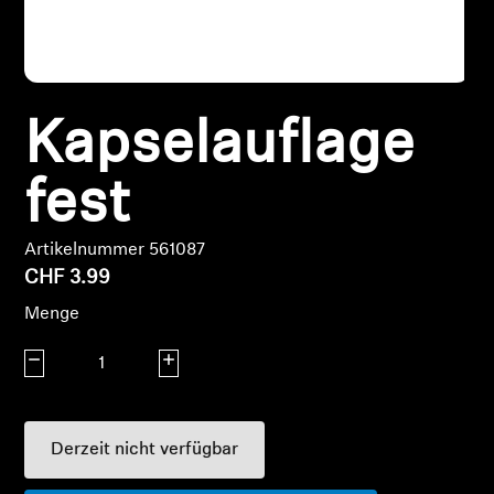
Kopfhörer-Ersatzteile & Zubehör
Kapselauflage
Hearing
Hearing
fest
TV-Kopfhörer
Artikelnummer 561087
CHF 3.99
Hörer-Ressourcen
Menge
Original-Hörteile & Zubehör
Menge verringern
Menge erhöhen
Soundbars
Derzeit nicht verfügbar