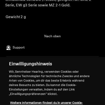
Login
Serie, EW g3 Serie sowie MZ 2-1 Gold.
Professionell
Gewicht
2 g
Nach oben
Support
Einwilligungshinweis
Impressum
Unser Unternehmen
Globale Datenschutzrichtlinie
Über uns
Wir, Sennheiser Hearing, verwenden Cookies oder
ähnliche Technologien für technische Zwecke und andere
Allgemeine
Career at Sonova
Arten von Cookies, um dir das beste Erlebnis während
Geschäftsbedingungen für
Pressekontakte
deines Besuchs zu bieten. Du kannst die Cookie-
Online-Verkäufe an Verbraucher
Newsroom
Einstellungen verwalten, indem du auf den Link
Richtlinie zur koordinierten
Sennheiser Consumer
„Einwilligungspräferenzen" klickst.
Offenlegung von
Markenbotschafter
Weitere Informationen findest du in unserer Cookie-