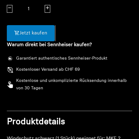
AMBEO Soundbars und Subs
Menge verringern
Menge erhöhen
AMBEO entdecken
Jetzt kaufen
AMBEO Ersatzteile & Zubehör
Warum direkt bei Sennheiser kaufen?
Garantiert authentisches Sennheiser-Produkt
Entdecken
Kostenloser Versand ab CHF 69
Über uns
Kostenlose und unkomplizierte Rücksendung innerhalb
von 30 Tagen
Innovationen
Anmeldung erforderlich
Klangraum
Melden Sie sich bei Ihrem Konto an, um
Produktdetails
Produkte zu Ihrer Wunschliste hinzuzufügen und
Ihre zuvor gespeicherten Artikel anzuzeigen.
Support
Windschutz schwarz (1 Stück) geeignet für: MKE 2