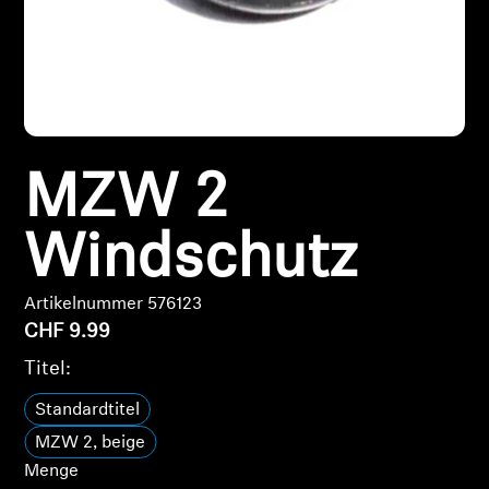
Kopfhörer-Ersatzteile & Zubehör
Hearing
MZW 2
Hearing
Windschutz
TV-Kopfhörer
Hörer-Ressourcen
Artikelnummer 576123
CHF 9.99
Original-Hörteile & Zubehör
Titel:
Standardtitel
MZW 2, beige
Soundbars
Menge