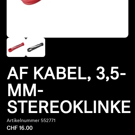
Kopfhörer-Ersatzteile & Zubehör
Hearing
Hearing
TV-Kopfhörer
AF KABEL, 3,5-
Hörer-Ressourcen
MM-
Original-Hörteile & Zubehör
STEREOKLINKE
Artikelnummer 552771
Soundbars
CHF 16.00