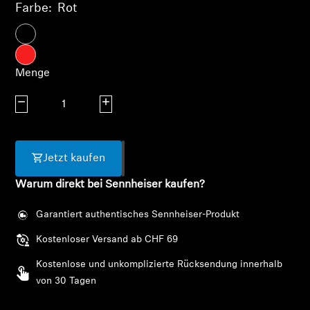
AMBEO Soundbars und Subs
Farbe:
Rot
AMBEO entdecken
Menge
AMBEO Ersatzteile & Zubehör
Menge verringern
Menge erhöhen
Entdecken
Jetzt kaufen
Über uns
Warum direkt bei Sennheiser kaufen?
Innovationen
Garantiert authentisches Sennheiser-Produkt
Kostenloser Versand ab CHF 69
Klangraum
Anmeldung erforderlich
Kostenlose und unkomplizierte Rücksendung innerhalb
Melden Sie sich bei Ihrem Konto an, um
von 30 Tagen
Produkte zu Ihrer Wunschliste hinzuzufügen und
Support
Ihre zuvor gespeicherten Artikel anzuzeigen.