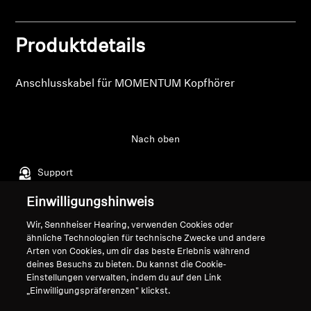
Login
Professionell
Produktdetails
Anschlusskabel für MOMENTUM Kopfhörer
Nach oben
Support
Einwilligungshinweis
Impressum
Unser Unternehmen
Wir, Sennheiser Hearing, verwenden Cookies oder
ähnliche Technologien für technische Zwecke und andere
Globale Datenschutzrichtlinie
Über uns
Arten von Cookies, um dir das beste Erlebnis während
Allgemeine
Karriere bei Sonova
deines Besuchs zu bieten. Du kannst die Cookie-
Geschäftsbedingungen für
Pressekontakte
Einstellungen verwalten, indem du auf den Link
„Einwilligungspräferenzen" klickst.
Online-Verkäufe an Verbraucher
Newsroom
Richtlinie zur koordinierten
Sennheiser Consumer