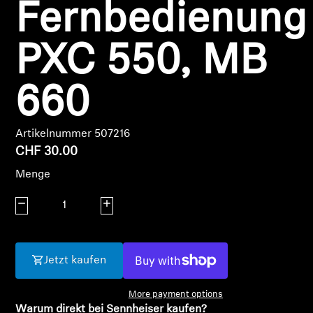
Fernbedienung
Anmeldung erforderlich
PXC 550, MB
Melden Sie sich bei Ihrem Konto an, um
Produkte zu Ihrer Wunschliste hinzuzufügen und
Ihre zuvor gespeicherten Artikel anzuzeigen.
660
Login
Artikelnummer 507216
CHF 30.00
Menge
Menge verringern
Menge erhöhen
Jetzt kaufen
More payment options
Warum direkt bei Sennheiser kaufen?