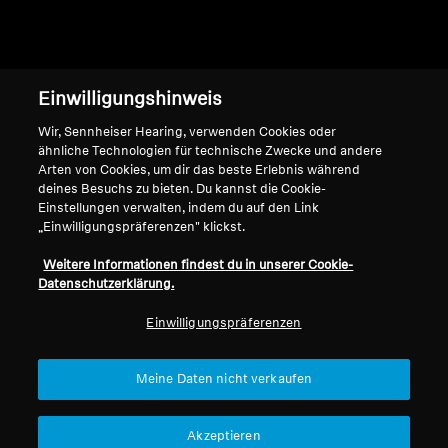
Nach oben
Einwilligungshinweis
Support
Wir, Sennheiser Hearing, verwenden Cookies oder
ähnliche Technologien für technische Zwecke und andere
Arten von Cookies, um dir das beste Erlebnis während
deines Besuchs zu bieten. Du kannst die Cookie-
Impressum
Unser Unternehmen
Einstellungen verwalten, indem du auf den Link
„Einwilligungspräferenzen" klickst.
Globale Datenschutzrichtlinie
Über uns
Allgemeine
Karriere bei Sonova
Weitere Informationen findest du in unserer Cookie-
Geschäftsbedingungen für
Pressekontakte
Datenschutzerklärung.
Online-Verkäufe an Verbraucher
Newsroom
Einwilligungspräferenzen
Richtlinie zur koordinierten
Sennheiser Consumer
Offenlegung von
Markenbotschafter
Sicherheitslücken
Meine Daten nicht verkaufen
Akzeptieren