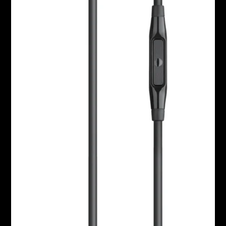
AMBEO Soundbars und Subs
AMBEO entdecken
AMBEO Ersatzteile & Zubehör
Entdecken
Über uns
Innovationen
Klangraum
Support