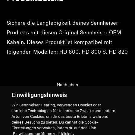
Ihre zuvor gespeicherten Artikel anzuzeigen.
Professionell
Login
Sichere die Langlebigkeit deines Sennheiser-
Produkts mit diesen Original Sennheiser OEM
Kabeln. Dieses Produkt ist kompatibel mit
folgenden Modellen: HD 800, HD 800 S, HD 820
Nach oben
Einwilligungshinweis
Support
Wir, Sennheiser Hearing, verwenden Cookies oder
ähnliche Technologien für technische Zwecke und andere
Arten von Cookies, um dir das beste Erlebnis während
Impressum
Unser Unternehmen
deines Besuchs zu bieten. Du kannst die Cookie-
Einstellungen verwalten, indem du auf den Link
Globale Datenschutzrichtlinie
Über uns
„Einwilligungspräferenzen" klickst.