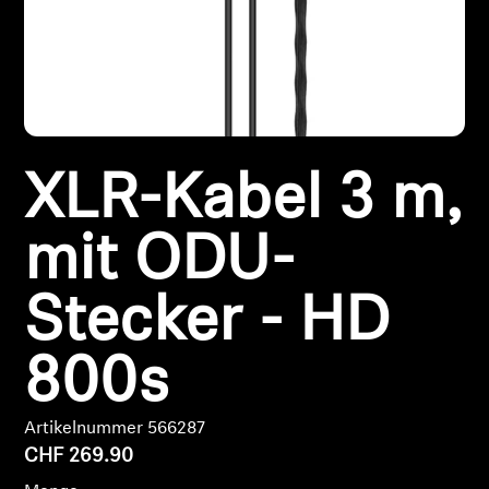
Kopfhörer-Ersatzteile & Zubehör
Hearing
XLR-Kabel 3 m,
Hearing
TV-Kopfhörer
mit ODU-
Hörer-Ressourcen
Stecker - HD
Original-Hörteile & Zubehör
800s
Artikelnummer 566287
Soundbars
CHF 269.90