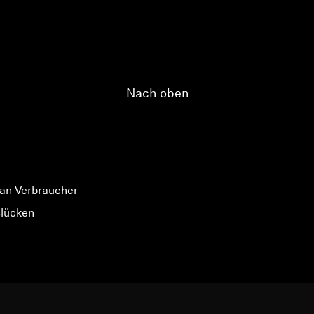
Anmeldung erforderlich
Melden Sie sich bei Ihrem Konto an, um Produkte zu Ihrer
Nach oben
Wunschliste hinzuzufügen und Ihre zuvor gespeicherten
Artikel anzuzeigen.
Login
 an Verbraucher
slücken