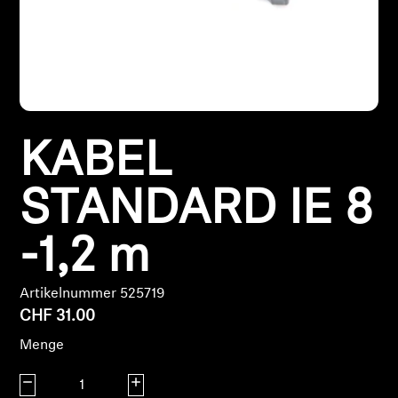
Kopfhörer-Ersatzteile & Zubehör
Hearing
KABEL
Hearing
STANDARD IE 8
TV-Kopfhörer
Hörer-Ressourcen
-1,2 m
Original-Hörteile & Zubehör
Artikelnummer 525719
CHF 31.00
Menge
Soundbars
Menge verringern
Menge erhöhen