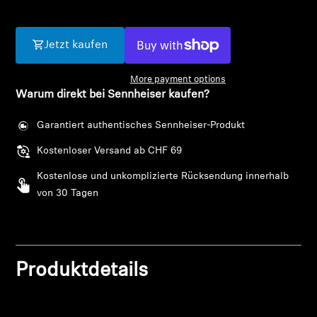
AMBEO Soundbars und Subs
AMBEO entdecken
Jetzt kaufen
AMBEO Ersatzteile & Zubehör
More payment options
Warum direkt bei Sennheiser kaufen?
Garantiert authentisches Sennheiser-Produkt
Entdecken
Kostenloser Versand ab CHF 69
Über uns
Kostenlose und unkomplizierte Rücksendung innerhalb
von 30 Tagen
Innovationen
Anmeldung erforderlich
Klangraum
Melden Sie sich bei Ihrem Konto an, um
Produktdetails
Produkte zu Ihrer Wunschliste hinzuzufügen und
Ihre zuvor gespeicherten Artikel anzuzeigen.
Support
Login