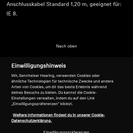
Anschlusskabel Standard 1,20 m, geeignet für:
Professionell
IE 8.
Nach oben
Support
Einwilligungshinweis
Wir, Sennheiser Hearing, verwenden Cookies oder
ähnliche Technologien für technische Zwecke und andere
Impressum
Unser Unternehmen
Arten von Cookies, um dir das beste Erlebnis während
Globale Datenschutzrichtlinie
Über uns
deines Besuchs zu bieten. Du kannst die Cookie-
Allgemeine
Karriere bei Sonova
Einstellungen verwalten, indem du auf den Link
„Einwilligungspräferenzen" klickst.
Geschäftsbedingungen für
Pressekontakte
Online-Verkäufe an Verbraucher
Newsroom
Weitere Informationen findest du in unserer Cookie-
Richtlinie zur koordinierten
Sennheiser Consumer
Datenschutzerklärung.
Offenlegung von
Markenbotschafter
Einwilligungspräferenzen