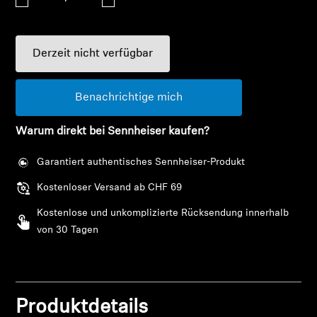
AMBEO Soundbars und Subs
AMBEO entdecken
Derzeit nicht verfügbar
AMBEO Ersatzteile & Zubehör
Benachrichtige mich
Warum direkt bei Sennheiser kaufen?
Entdecken
Garantiert authentisches Sennheiser-Produkt
Über uns
Kostenloser Versand ab CHF 69
Innovationen
Kostenlose und unkomplizierte Rücksendung innerhalb
von 30 Tagen
Klangraum
Anmeldung erforderlich
Melden Sie sich bei Ihrem Konto an, um
Produktdetails
Support
Produkte zu Ihrer Wunschliste hinzuzufügen und