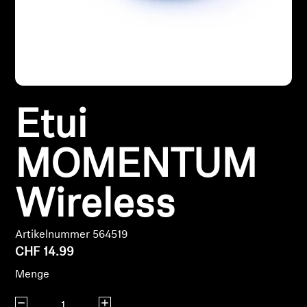
Kopfhörer-Ersatzteile & Zubehör
Hearing
Etui
Hearing
TV-Kopfhörer
MOMENTUM
Hörer-Ressourcen
Wireless
Original-Hörteile & Zubehör
Artikelnummer 564519
CHF 14.99
Menge
Soundbars
Menge verringern
Menge erhöhen