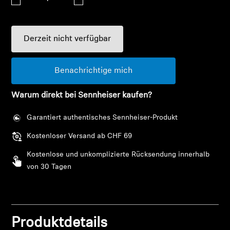
AMBEO Soundbars und Subs
AMBEO entdecken
Derzeit nicht verfügbar
AMBEO Ersatzteile & Zubehör
Benachrichtige mich
Warum direkt bei Sennheiser kaufen?
Entdecken
Garantiert authentisches Sennheiser-Produkt
Über uns
Kostenloser Versand ab CHF 69
Innovationen
Kostenlose und unkomplizierte Rücksendung innerhalb
von 30 Tagen
Klangraum
Anmeldung erforderlich
Melden Sie sich bei Ihrem Konto an, um
Produktdetails
Support