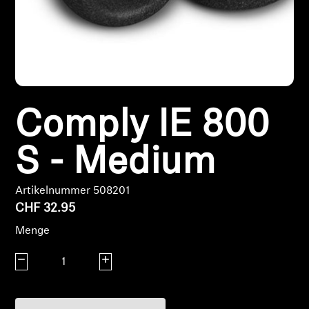
Kopfhörer-Ersatzteile & Zubehör
Hearing
Comply IE 800
Hearing
S - Medium
TV-Kopfhörer
Hörer-Ressourcen
Artikelnummer 508201
CHF 32.95
Original-Hörteile & Zubehör
Menge
Menge verringern
Menge erhöhen
Soundbars