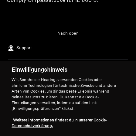
Comply Ohrpassstücke für IE 800 S.
Professionell
Nach oben
Support
Einwilligungshinweis
Impressum
Unser Unternehmen
Globale Datenschutzrichtlinie
Über uns
Wir, Sennheiser Hearing, verwenden Cookies oder
Allgemeine
ähnliche Technologien für technische Zwecke und andere
Karriere bei Sonova
Arten von Cookies, um dir das beste Erlebnis während
Geschäftsbedingungen für
Pressekontakte
deines Besuchs zu bieten. Du kannst die Cookie-
Online-Verkäufe an Verbraucher
Newsroom
Einstellungen verwalten, indem du auf den Link
Richtlinie zur koordinierten
Sennheiser Consumer
„Einwilligungspräferenzen" klickst.
Offenlegung von
Markenbotschafter
Weitere Informationen findest du in unserer Cookie-
Sicherheitslücken
Datenschutzerklärung.