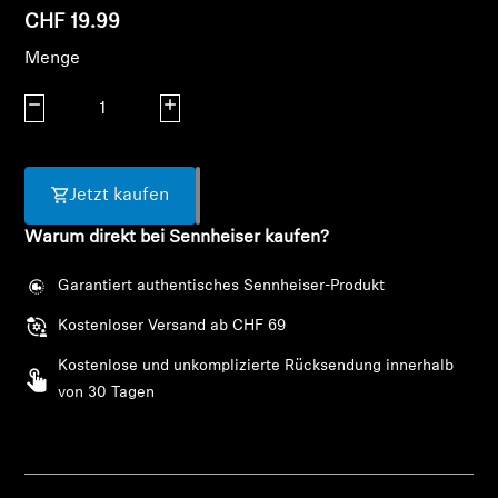
CHF 19.99
Kopfhörer-Ersatzteile & Zubehör
Menge
Menge verringern
Menge erhöhen
Hearing
Hearing
Jetzt kaufen
Warum direkt bei Sennheiser kaufen?
TV-Kopfhörer
Garantiert authentisches Sennheiser-Produkt
Hörer-Ressourcen
Kostenloser Versand ab CHF 69
Original-Hörteile & Zubehör
Kostenlose und unkomplizierte Rücksendung innerhalb
von 30 Tagen
Soundbars