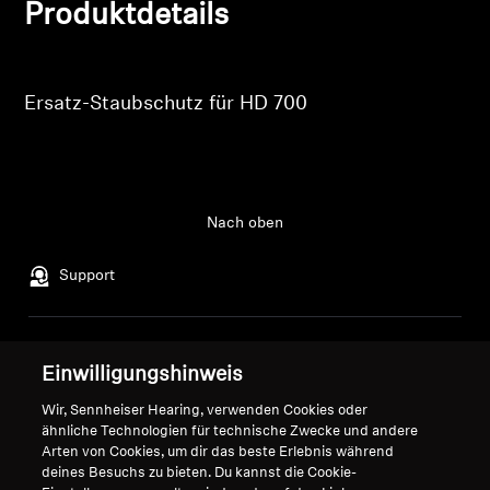
AMBEO Soundbars und Subs
Produktdetails
AMBEO entdecken
Ersatz-Staubschutz für HD 700
AMBEO Ersatzteile & Zubehör
Anmeldung erforderlich
Melden Sie sich bei Ihrem Konto an, um
Entdecken
Nach oben
Produkte zu Ihrer Wunschliste hinzuzufügen und
Ihre zuvor gespeicherten Artikel anzuzeigen.
Über uns
Support
Login
Innovationen
Impressum
Unser Unternehmen
Einwilligungshinweis
Klangraum
Globale Datenschutzrichtlinie
Über uns
Wir, Sennheiser Hearing, verwenden Cookies oder
Allgemeine
Karriere bei Sonova
ähnliche Technologien für technische Zwecke und andere
Geschäftsbedingungen für
Pressekontakte
Arten von Cookies, um dir das beste Erlebnis während
Online-Verkäufe an Verbraucher
Newsroom
Support
deines Besuchs zu bieten. Du kannst die Cookie-