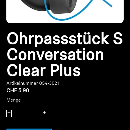
Kopfhörer-Ersatzteile & Zubehör
Hearing
Ohrpassstück S
Hearing
Conversation
TV-Kopfhörer
Clear Plus
Hörer-Ressourcen
Artikelnummer 054-3021
CHF 5.90
Original-Hörteile & Zubehör
Menge
Menge verringern
Menge erhöhen
Soundbars