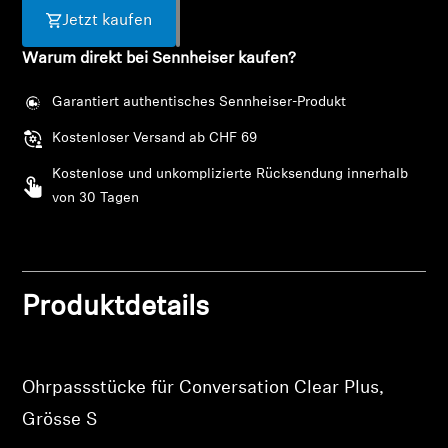
AMBEO Soundbars und Subs
Jetzt kaufen
Warum direkt bei Sennheiser kaufen?
AMBEO entdecken
Garantiert authentisches Sennheiser-Produkt
AMBEO Ersatzteile & Zubehör
Kostenloser Versand ab CHF 69
Kostenlose und unkomplizierte Rücksendung innerhalb
Entdecken
von 30 Tagen
Über uns
Innovationen
Produktdetails
Anmeldung erforderlich
Klangraum
Melden Sie sich bei Ihrem Konto an, um
Ohrpassstücke für Conversation Clear Plus,
Produkte zu Ihrer Wunschliste hinzuzufügen und
Grösse S
Ihre zuvor gespeicherten Artikel anzuzeigen.
Support