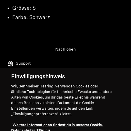
Login
Grösse: S
Professionell
Farbe: Schwarz
Nach oben
Support
Einwilligungshinweis
Impressum
Unser Unternehmen
Wir, Sennheiser Hearing, verwenden Cookies oder
ähnliche Technologien für technische Zwecke und andere
Globale Datenschutzrichtlinie
Über uns
Arten von Cookies, um dir das beste Erlebnis während
Allgemeine
Karriere bei Sonova
deines Besuchs zu bieten. Du kannst die Cookie-
Geschäftsbedingungen für
Pressekontakte
Einstellungen verwalten, indem du auf den Link
Online-Verkäufe an Verbraucher
Newsroom
„Einwilligungspräferenzen" klickst.
Richtlinie zur koordinierten
Sennheiser Consumer
Weitere Informationen findest du in unserer Cookie-
Offenlegung von
Markenbotschafter
Datenschutzerklärung.