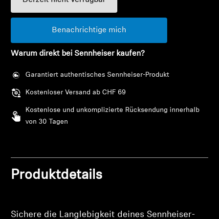
Derzeit nicht verfügbar
AMBEO Soundbars und Subs
AMBEO entdecken
Benachrichtige mich
Warum direkt bei Sennheiser kaufen?
AMBEO Ersatzteile & Zubehör
Garantiert authentisches Sennheiser-Produkt
Kostenloser Versand ab CHF 69
Entdecken
Kostenlose und unkomplizierte Rücksendung innerhalb
Über uns
von 30 Tagen
Innovationen
Klangraum
Produktdetails
Anmeldung erforderlich
Melden Sie sich bei Ihrem Konto an, um
Produkte zu Ihrer Wunschliste hinzuzufügen und
Support
Sichere die Langlebigkeit deines Sennheiser-
Ihre zuvor gespeicherten Artikel anzuzeigen.