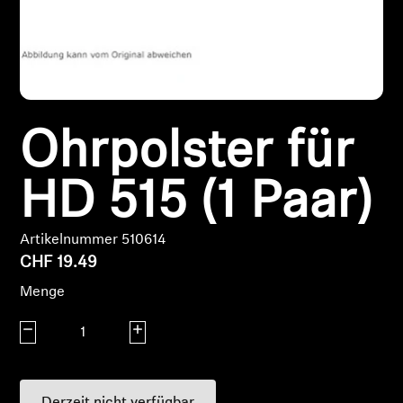
Kopfhörer-Ersatzteile & Zubehör
Hearing
Ohrpolster für
Hearing
HD 515 (1 Paar)
TV-Kopfhörer
Artikelnummer 510614
Hörer-Ressourcen
CHF 19.49
Original-Hörteile & Zubehör
Menge
Menge verringern
Menge erhöhen
Soundbars