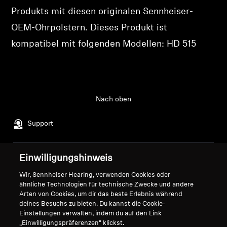
Produkts mit diesen originalen Sennheiser-
Login
Professionell
OEM-Ohrpolstern. Dieses Produkt ist
kompatibel mit folgenden Modellen: HD 515
Nach oben
Support
Einwilligungshinweis
Impressum
Unser Unternehmen
Globale Datenschutzrichtlinie
Über uns
Wir, Sennheiser Hearing, verwenden Cookies oder
ähnliche Technologien für technische Zwecke und andere
Allgemeine
Karriere bei Sonova
Arten von Cookies, um dir das beste Erlebnis während
Geschäftsbedingungen für
Pressekontakte
deines Besuchs zu bieten. Du kannst die Cookie-
Online-Verkäufe an Verbraucher
Newsroom
Einstellungen verwalten, indem du auf den Link
„Einwilligungspräferenzen" klickst.
Richtlinie zur koordinierten
Sennheiser Consumer