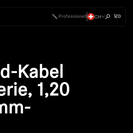
CH
Gesamt
Professionell
0
Suchfenster 
chen
bote
d-Kabel
erie, 1,20
-mm-