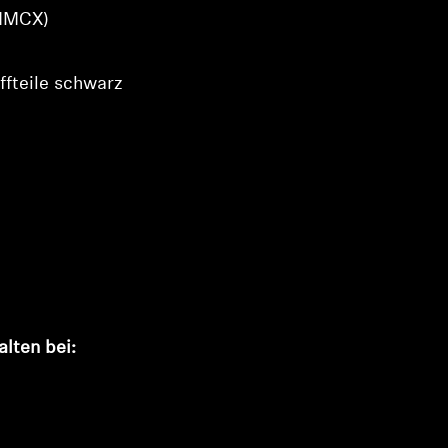
 MMCX)
ffteile schwarz
lten bei: