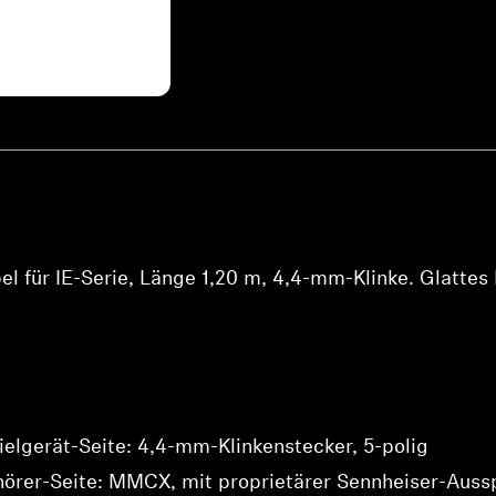
 für IE-Serie, Länge 1,20 m, 4,4-mm-Klinke. Glattes 
Anmeldung erforderlich
Melden Sie sich bei Ihrem Konto an, um Produkte zu Ihrer
Wunschliste hinzuzufügen und Ihre zuvor gespeicherten
Artikel anzuzeigen.
elgerät-Seite: 4,4-mm-Klinkenstecker, 5-polig
Login
hörer-Seite: MMCX, mit proprietärer Sennheiser-Aussp