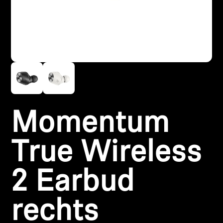
Kopfhörer-Ersatzteile & Zubehör
Hearing
Hearing
TV-Kopfhörer
Momentum
Hörer-Ressourcen
True Wireless
Original-Hörteile & Zubehör
2 Earbud
rechts
Soundbars