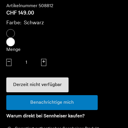
AMBEO Soundbars und Subs
Artikelnummer 508812
CHF 149.00
AMBEO entdecken
Farbe:
Schwarz
AMBEO Ersatzteile & Zubehör
Menge
Entdecken
Menge verringern
Menge erhöhen
Über uns
Innovationen
Derzeit nicht verfügbar
Klangraum
Benachrichtige mich
Warum direkt bei Sennheiser kaufen?
Anmeldung erforderlich
Support