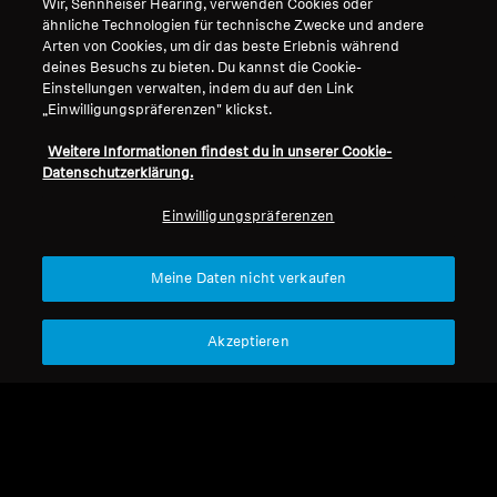
Wir, Sennheiser Hearing, verwenden Cookies oder
ähnliche Technologien für technische Zwecke und andere
Arten von Cookies, um dir das beste Erlebnis während
deines Besuchs zu bieten. Du kannst die Cookie-
Impressum
Unser Unternehmen
Einstellungen verwalten, indem du auf den Link
Globale Datenschutzrichtlinie
Über uns
„Einwilligungspräferenzen" klickst.
Allgemeine
Karriere bei Sonova
Weitere Informationen findest du in unserer Cookie-
Geschäftsbedingungen für
Pressekontakte
Datenschutzerklärung.
Online-Verkäufe an Verbraucher
Newsroom
Richtlinie zur koordinierten
Sennheiser Consumer
Einwilligungspräferenzen
Offenlegung von
Markenbotschafter
Sicherheitslücken
Meine Daten nicht verkaufen
Akzeptieren
Impressum
Cookie-Einstellungen
© 2026 Sonova Consumer Hearing GmbH