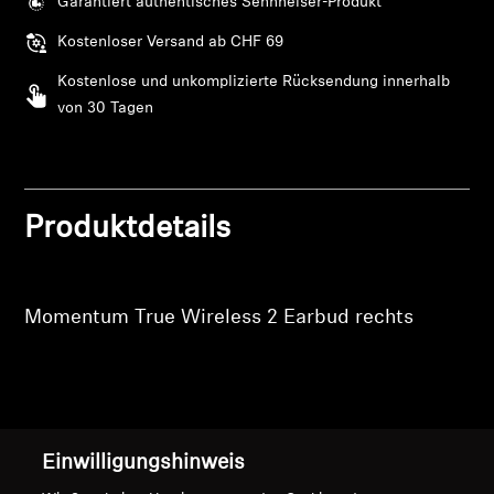
Garantiert authentisches Sennheiser-Produkt
Melden Sie sich bei Ihrem Konto an, um
Produkte zu Ihrer Wunschliste hinzuzufügen und
Professionell
Kostenloser Versand ab CHF 69
Ihre zuvor gespeicherten Artikel anzuzeigen.
Kostenlose und unkomplizierte Rücksendung innerhalb
Login
von 30 Tagen
Produktdetails
Momentum True Wireless 2 Earbud rechts
Nach oben
Einwilligungshinweis
Support