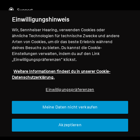
Support
Einwilligungshinweis
Wir, Sennheiser Hearing, verwenden Cookies oder
Impressum
Unser Unternehmen
ähnliche Technologien für technische Zwecke und andere
Globale Datenschutzrichtlinie
Über uns
Arten von Cookies, um dir das beste Erlebnis während
deines Besuchs zu bieten. Du kannst die Cookie-
Allgemeine
Karriere bei Sonova
Einstellungen verwalten, indem du auf den Link
Geschäftsbedingungen für
Pressekontakte
„Einwilligungspräferenzen" klickst.
Online-Verkäufe an Verbraucher
Newsroom
Richtlinie zur koordinierten
Weitere Informationen findest du in unserer Cookie-
Sennheiser Consumer
Datenschutzerklärung.
Offenlegung von
Markenbotschafter
Sicherheitslücken
Einwilligungspräferenzen
Meine Daten nicht verkaufen
Impressum
Cookie-Einstellungen
Akzeptieren
© 2026 Sonova Consumer Hearing GmbH