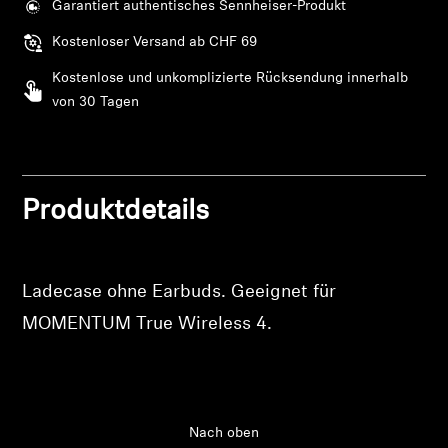
Garantiert authentisches Sennheiser-Produkt
Anmeldung erforderlich
Professionell
Kostenloser Versand ab CHF 69
Melden Sie sich bei Ihrem Konto an, um
Produkte zu Ihrer Wunschliste hinzuzufügen und
Kostenlose und unkomplizierte Rücksendung innerhalb
Ihre zuvor gespeicherten Artikel anzuzeigen.
von 30 Tagen
Login
Produktdetails
Ladecase ohne Earbuds. Geeignet für
MOMENTUM True Wireless 4.
Nach oben