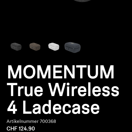
Kopfhörer-Ersatzteile & Zubehör
Hearing
Hearing
TV-Kopfhörer
MOMENTUM
Hörer-Ressourcen
True Wireless
Original-Hörteile & Zubehör
4 Ladecase
Soundbars
Artikelnummer 700368
CHF 124.90