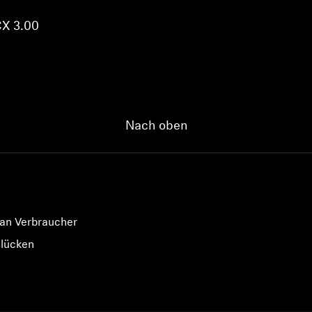
CX 3.00
Anmeldung erforderlich
Melden Sie sich bei Ihrem Konto an, um Produkte zu Ihrer
Wunschliste hinzuzufügen und Ihre zuvor gespeicherten
Nach oben
Artikel anzuzeigen.
Login
 an Verbraucher
slücken