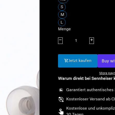
S
M
L
Menge
Menge verringern
Menge erhöhe
Jetzt kaufen
More paym
Warum direkt bei Sennheiser 
Garantiert authentisches
Kostenloser Versand ab C
Kostenlose und unkompliz
30 Tagen