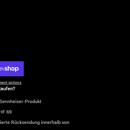
n
ent options
kaufen?
 Sennheiser-Produkt
HF 69
ierte Rücksendung innerhalb von