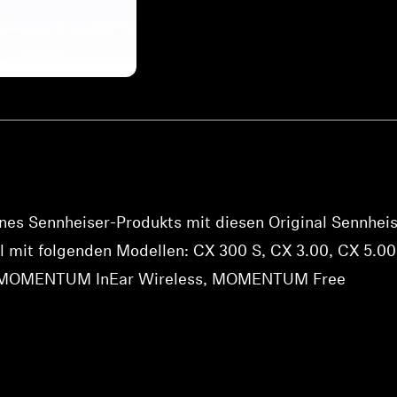
Anmeldung erforderlich
Melden Sie sich bei Ihrem Konto an, um Produkte zu Ihrer
Wunschliste hinzuzufügen und Ihre zuvor gespeicherten
Artikel anzuzeigen.
Login
ines Sennheiser-Produkts mit diesen Original Sennhe
l mit folgenden Modellen: CX 300 S, CX 3.00, CX 5.00
MOMENTUM InEar Wireless, MOMENTUM Free