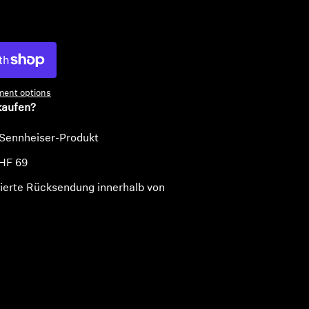
n
ent options
kaufen?
 Sennheiser-Produkt
HF 69
ierte Rücksendung innerhalb von