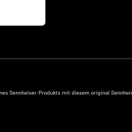
Anmeldung erforderlich
Melden Sie sich bei Ihrem Konto an, um Produkte zu Ihrer
Wunschliste hinzuzufügen und Ihre zuvor gespeicherten
Artikel anzuzeigen.
Login
ines Sennheiser-Produkts mit diesem original Sennhe