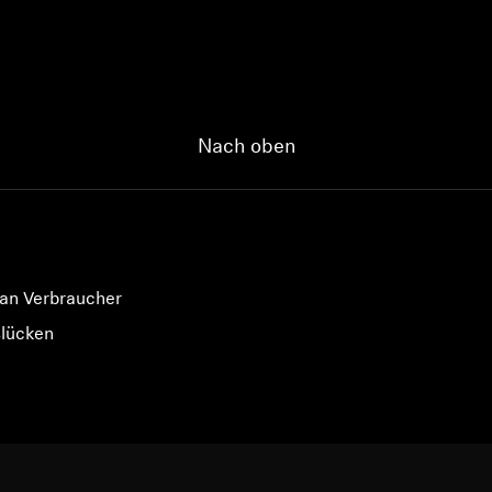
Anmeldung erforderlich
Melden Sie sich bei Ihrem Konto an, um Produkte zu Ihrer
Nach oben
Wunschliste hinzuzufügen und Ihre zuvor gespeicherten
Artikel anzuzeigen.
Login
 an Verbraucher
slücken