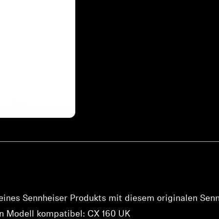
Anmeldung erforderlich
Melden Sie sich bei Ihrem Konto an, um Produkte zu Ihrer
Wunschliste hinzuzufügen und Ihre zuvor gespeicherten
Artikel anzuzeigen.
deines Sennheiser Produkts mit diesem originalen Se
Login
en Modell kompatibel: CX 160 UK