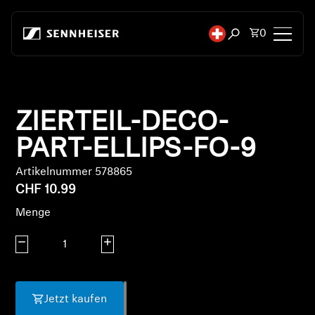
Zum Inhalt springen
Gesamtzah
0
Suchfenster öffn
Kopfhörer
ZIERTEIL-DECO-
Konnektivität
PART-ELLIPS-FO-9
Style
Artikelnummer 578865
CHF 10.99
Verwendungszweck
Menge
Serie
Menge verringern
Menge erhöhen
Bluetooth-Dongles
Jetzt kaufen
Empfohlene Kopfhörer