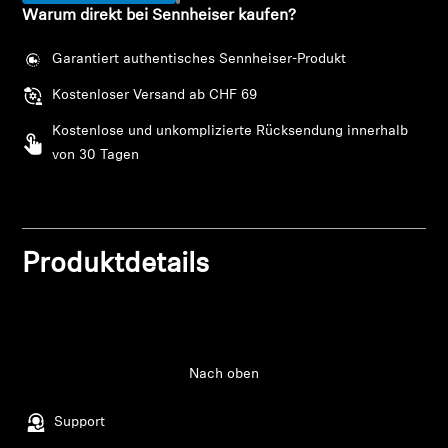
Warum direkt bei Sennheiser kaufen?
Kopfhörer-Ersatzteile & Zubehör
Garantiert authentisches Sennheiser-Produkt
Kostenloser Versand ab CHF 69
Hearing
Kostenlose und unkomplizierte Rücksendung innerhalb
von 30 Tagen
Hearing
TV-Kopfhörer
Produktdetails
Hörer-Ressourcen
Original-Hörteile & Zubehör
Nach oben
Soundbars
Support