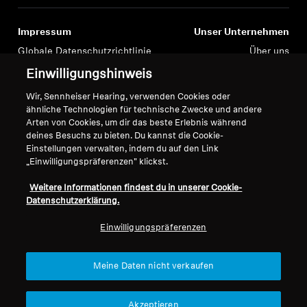
AMBEO Soundbars und Subs
Anmeldung erforderlich
Impressum
Unser Unternehmen
AMBEO entdecken
Melden Sie sich bei Ihrem Konto an, um
Globale Datenschutzrichtlinie
Über uns
Produkte zu Ihrer Wunschliste hinzuzufügen und
Allgemeine
Karriere bei Sonova
Einwilligungshinweis
AMBEO Ersatzteile & Zubehör
Ihre zuvor gespeicherten Artikel anzuzeigen.
Geschäftsbedingungen für
Pressekontakte
Wir, Sennheiser Hearing, verwenden Cookies oder
Online-Verkäufe an Verbraucher
Newsroom
Login
ähnliche Technologien für technische Zwecke und andere
Richtlinie zur koordinierten
Sennheiser Consumer
Arten von Cookies, um dir das beste Erlebnis während
Entdecken
Offenlegung von
Markenbotschafter
deines Besuchs zu bieten. Du kannst die Cookie-
Einstellungen verwalten, indem du auf den Link
Sicherheitslücken
„Einwilligungspräferenzen" klickst.
Über uns
Weitere Informationen findest du in unserer Cookie-
Datenschutzerklärung.
Innovationen
Impressum
Cookie-Einstellungen
Einwilligungspräferenzen
Klangraum
© 2026 Sonova Consumer Hearing GmbH
Meine Daten nicht verkaufen
Wir akzeptieren:
Support
Akzeptieren