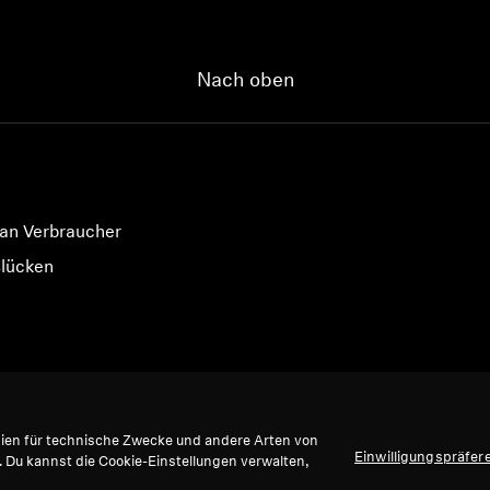
Anmeldung erforderlich
Nach oben
Melden Sie sich bei Ihrem Konto an, um Produkte zu Ihrer
Wunschliste hinzuzufügen und Ihre zuvor gespeicherten
Artikel anzuzeigen.
Login
 an Verbraucher
slücken
gien für technische Zwecke und andere Arten von
Einwilligungspräfer
. Du kannst die Cookie-Einstellungen verwalten,