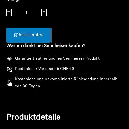
AMBEO Soundbars und Subs
Menge verringern
Menge erhöhen
AMBEO entdecken
AMBEO Ersatzteile & Zubehör
Jetzt kaufen
Warum direkt bei Sennheiser kaufen?
Entdecken
Garantiert authentisches Sennheiser-Produkt
Kostenloser Versand ab CHF 69
Über uns
Kostenlose und unkomplizierte Rücksendung innerhalb
Innovationen
von 30 Tagen
Anmeldung erforderlich
Klangraum
Melden Sie sich bei Ihrem Konto an, um
Produkte zu Ihrer Wunschliste hinzuzufügen und
Produktdetails
Ihre zuvor gespeicherten Artikel anzuzeigen.
Support