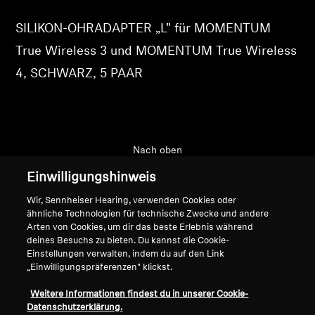
Login
Professionell
SILIKON-OHRADAPTER „L" für MOMENTUM
True Wireless 3 und MOMENTUM True Wireless
4, SCHWARZ, 5 PAAR
Nach oben
Einwilligungshinweis
Support
Wir, Sennheiser Hearing, verwenden Cookies oder
ähnliche Technologien für technische Zwecke und andere
Arten von Cookies, um dir das beste Erlebnis während
Impressum
Unser Unternehmen
deines Besuchs zu bieten. Du kannst die Cookie-
Einstellungen verwalten, indem du auf den Link
Globale Datenschutzrichtlinie
Über uns
„Einwilligungspräferenzen" klickst.
Allgemeine
Karriere bei Sonova
Geschäftsbedingungen für
Pressekontakte
Weitere Informationen findest du in unserer Cookie-
Online-Verkäufe an Verbraucher
Newsroom
Datenschutzerklärung.