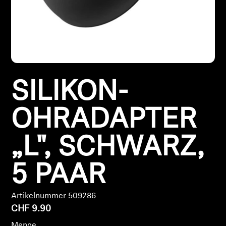
Kopfhörer-Ersatzteile & Zubehör
Hearing
SILIKON-
Hearing
TV-Kopfhörer
OHRADAPTER
Hörer-Ressourcen
„L", SCHWARZ,
Original-Hörteile & Zubehör
5 PAAR
Artikelnummer 509286
Soundbars
CHF 9.90
Menge