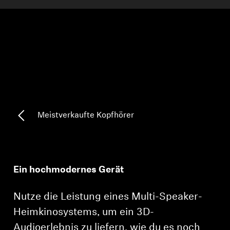
AMBEO Soundbars und Subs
AMBEO entdecken
AMBEO Ersatzteile & Zubehör
Entdecken
Meistverkaufte Kopfhörer
Über uns
Innovationen
Ein hochmodernes Gerät
Klangraum
Nutze die Leistung eines Multi-Speaker-
Heimkinosystems, um ein 3D-
Support
Audioerlebnis zu liefern, wie du es noch