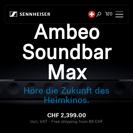
Zum Inhalt springen
Gesamtzah
0
Suchfenster öffn
Ambeo
Kopfhörer
Soundbar
Konnektivität
Style
Max
Verwendungszweck
Höre die Zukunft des
Serie
Heimkinos.
Bluetooth-Dongles
CHF 2,399.00
Incl. VAT - Free shipping from 69 CHF
Empfohlene Kopfhörer