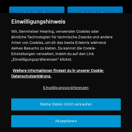
Jetzt kaufen
Jetzt kaufen
Einwilligungshinweis
Wir, Sennheiser Hearing, verwenden Cookies oder
ähnliche Technologien für technische Zwecke und andere
Arten von Cookies, um dir das beste Erlebnis während
deines Besuchs zu bieten. Du kannst die Cookie-
Kundenbewertungen
Einstellungen verwalten, indem du auf den Link
„Einwilligungspräferenzen" klickst.
Weitere Informationen findest du in unserer Cookie-
5.00 von 5
Datenschutzerklärung.
Basierend auf 1 Bewertung
Einwilligungspräferenzen
1
0
Meine Daten nicht verkaufen
0
0
0
Akzeptieren