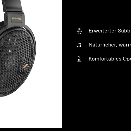
Erweiterter Subb
Natürlicher, war
Komfortables Op
Anmeldung erforderlich
Melden Sie sich bei Ihrem Konto an, um Produkte zu Ihrer
Wunschliste hinzuzufügen und Ihre zuvor gespeicherten
Artikel anzuzeigen.
Login