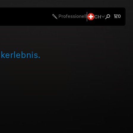
CH
Gesamt
Professionell
0
Suchfenster 
chen
bote
kerlebnis.