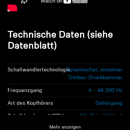
Technische Daten (siehe
Datenblatt)
Schallwandlertechnologie
Dynamischer, einzelner
Treiber; Druckkammer
Frequenzgang
4 – 46,500 Hz
Art des Kopfhörers
Gehörgang
Schalldruckpegel (SPL)
118 dB bei 1 kHz, 1
Vrms
Mehr anzeigen