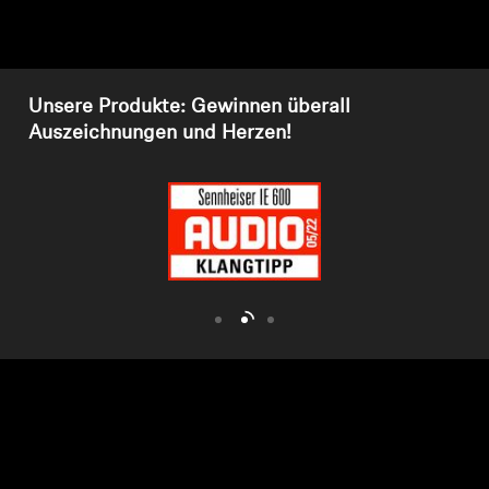
Kopfhörer-Ersatzteile & Zubehör
Unsere Produkte: Gewinnen überall
Hearing
Auszeichnungen und Herzen!
Hearing
TV-Kopfhörer
Hörer-Ressourcen
Original-Hörteile & Zubehör
Soundbars