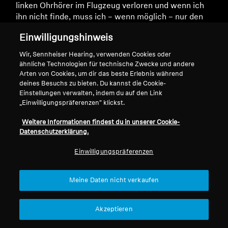
linken Ohrhörer im Flugzeug verloren und wenn ich
ihn nicht finde, muss ich – wenn möglich – nur den
linken Ohrhörer kaufen. Danke.
Einwilligungshinweis
Wir, Sennheiser Hearing, verwenden Cookies oder
ähnliche Technologien für technische Zwecke und andere
23/01/2025
Arten von Cookies, um dir das beste Erlebnis während
deines Besuchs zu bieten. Du kannst die Cookie-
Willi Zundel
Einstellungen verwalten, indem du auf den Link
„Einwilligungspräferenzen" klickst.
Impressive Sound
Weitere Informationen findest du in unserer Cookie-
IE scheinen allgemein heikel bezüglich Earpads und
Datenschutzerklärung.
Sitz im Ohr. Wenn's dann passt, ist der IE 600 eine
Einwilligungspräferenzen
Wucht!
Meine Daten nicht verkaufen
25/12/2024
Akzeptieren
Philipp B.