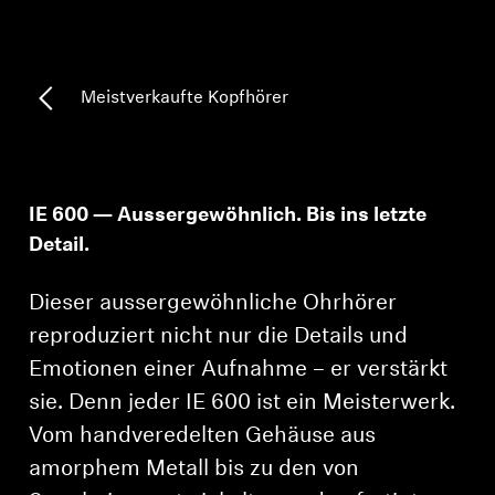
AMBEO Soundbars und Subs
AMBEO entdecken
Meistverkaufte Kopfhörer
AMBEO Ersatzteile & Zubehör
IE 600 — Aussergewöhnlich. Bis ins letzte
Entdecken
Detail.
Über uns
Dieser aussergewöhnliche Ohrhörer
Innovationen
reproduziert nicht nur die Details und
Emotionen einer Aufnahme – er verstärkt
Klangraum
sie. Denn jeder IE 600 ist ein Meisterwerk.
Vom handveredelten Gehäuse aus
amorphem Metall bis zu den von
Support