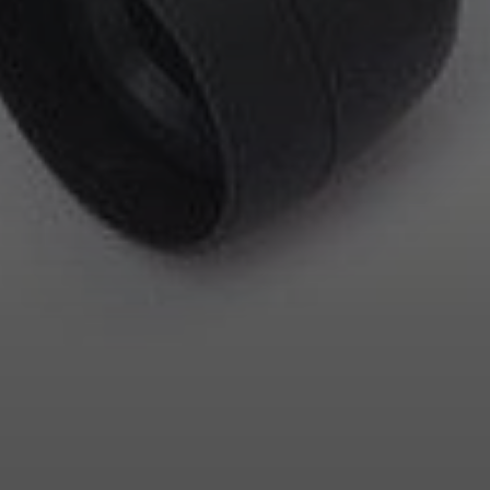
Anmeldung erforderlich
Melden Sie sich bei Ihrem Konto an, um Produkte zu Ihrer
Wunschliste hinzuzufügen und Ihre zuvor gespeicherten
Artikel anzuzeigen.
Login