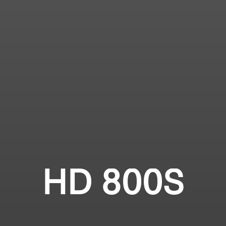
HD 800S