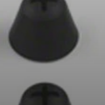
AMBEO Soundbars und Subs
AMBEO entdecken
AMBEO Ersatzteile & Zubehör
Entdecken
Über uns
Innovationen
Klangraum
Support