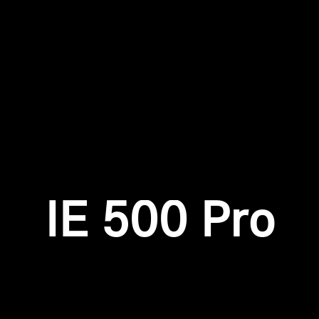
Anmeldung erforderlich
Professionell
Melden Sie sich bei Ihrem Konto an, um
Produkte zu Ihrer Wunschliste hinzuzufügen und
Ihre zuvor gespeicherten Artikel anzuzeigen.
Login
IE 500 Pro