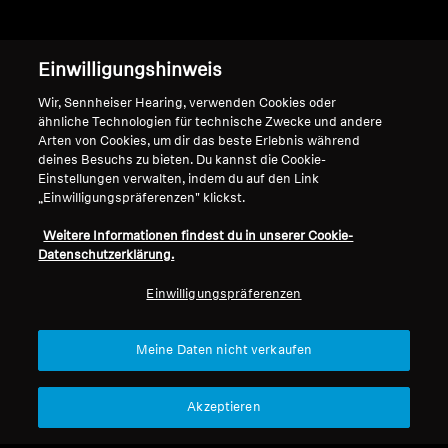
Einwilligungshinweis
Home
Wir, Sennheiser Hearing, verwenden Cookies oder
ähnliche Technologien für technische Zwecke und andere
Arten von Cookies, um dir das beste Erlebnis während
deines Besuchs zu bieten. Du kannst die Cookie-
Einstellungen verwalten, indem du auf den Link
„Einwilligungspräferenzen" klickst.
Let customers speak for us
Weitere Informationen findest du in unserer Cookie-
from 237 reviews
Datenschutzerklärung.
Einwilligungspräferenzen
Meine Daten nicht verkaufen
Akzeptieren